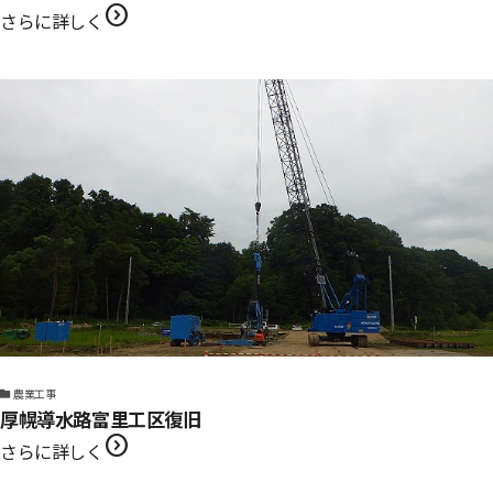
expand_circle_right
さらに詳しく
農業工事
厚幌導水路富里工区復旧
expand_circle_right
さらに詳しく