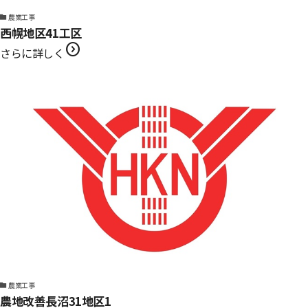
農業工事
西幌地区41工区
expand_circle_right
さらに詳しく
農業工事
農地改善長沼31地区1