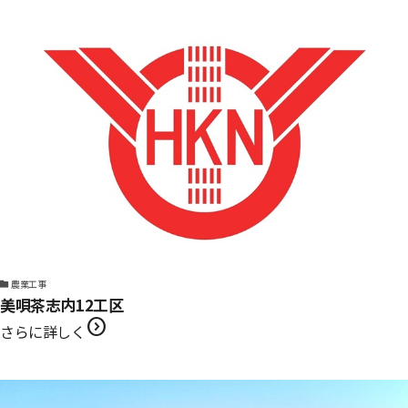
農業工事
美唄茶志内12工区
expand_circle_right
さらに詳しく