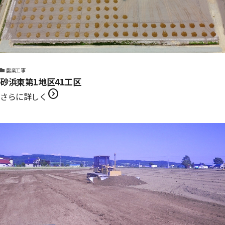
農業工事
砂浜東第1地区41工区
expand_circle_right
さらに詳しく