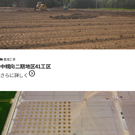
農業工事
中幌向二期地区41工区
expand_circle_right
さらに詳しく