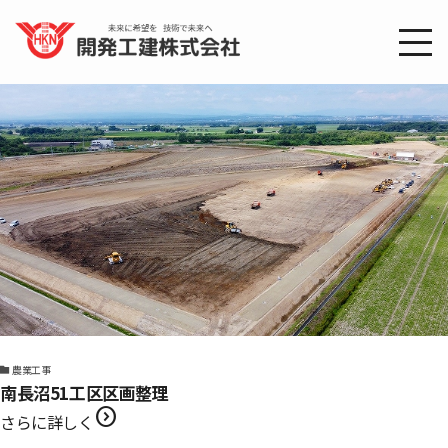
農業工事
南長沼51工区区画整理
expand_circle_right
さらに詳しく