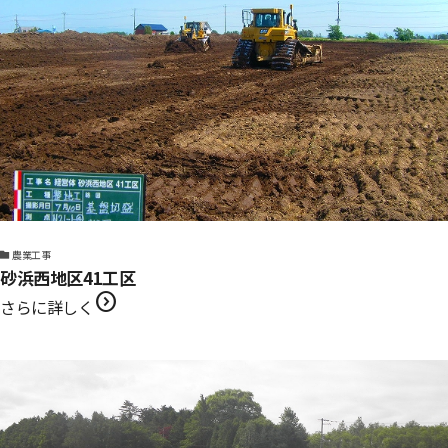
農業工事
砂浜西地区41工区
expand_circle_right
さらに詳しく