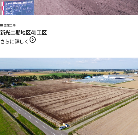
農業工事
新光二期地区41工区
expand_circle_right
さらに詳しく