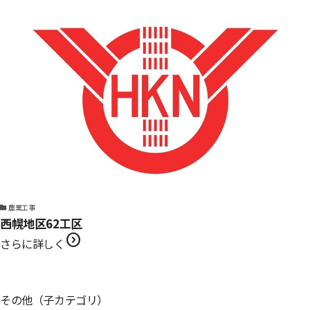
農業工事
西幌地区62工区
expand_circle_right
さらに詳しく
その他（子カテゴリ）