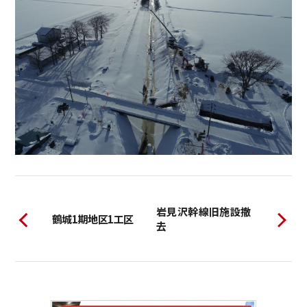
岩見沢幹線旧施設撤
鶴城1期地区1工区
去