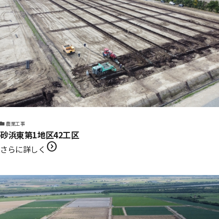
農業工事
砂浜東第1地区42工区
expand_circle_right
さらに詳しく