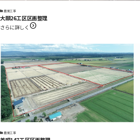
農業工事
大願26工区区画整理
expand_circle_right
さらに詳しく
農業工事
美唄147工区区画整理