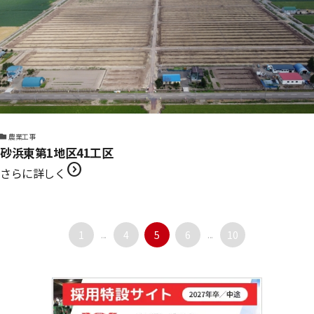
農業工事
砂浜東第1地区41工区
expand_circle_right
さらに詳しく
1
...
4
5
6
...
10