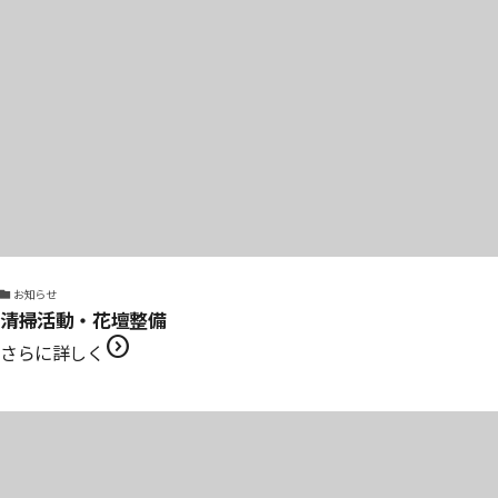
お知らせ
清掃活動・花壇整備
expand_circle_right
さらに詳しく