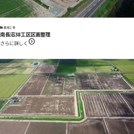
農業工事
南長沼38工区区画整理
expand_circle_right
さらに詳しく