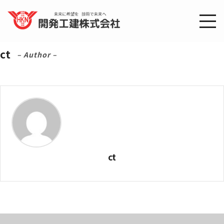
ct
– Author –
ct