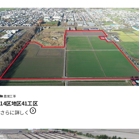
農業工事
14区地区41工区
expand_circle_right
さらに詳しく