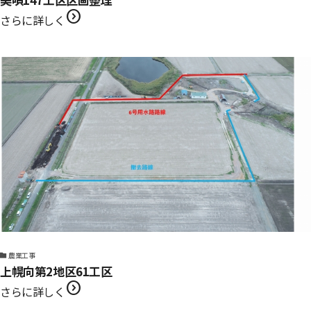
expand_circle_right
さらに詳しく
農業工事
上幌向第2地区61工区
expand_circle_right
さらに詳しく