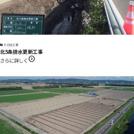
その他工事
北5条排水更新工事
expand_circle_right
さらに詳しく