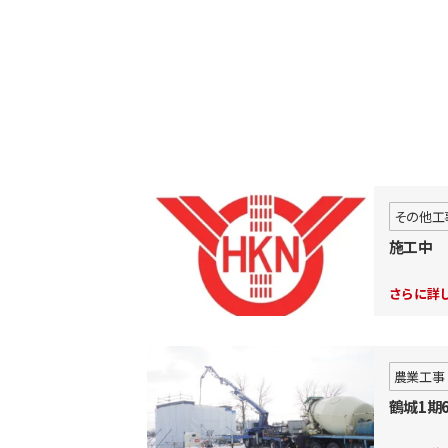
その他工
施工中
さらに詳
農業工事
鶴城1期