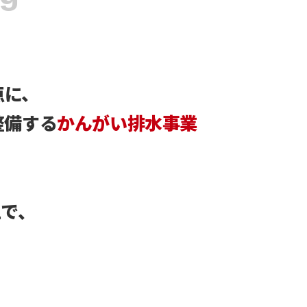
点に、
整備する
かんがい排水事業
、
工で、
。