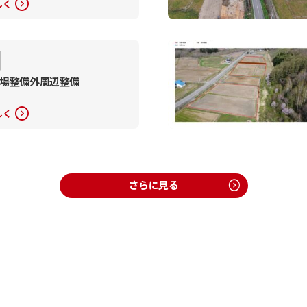
expand_circle_right
しく
場整備外周辺整備
expand_circle_right
しく
さらに見る
expand_circle_right