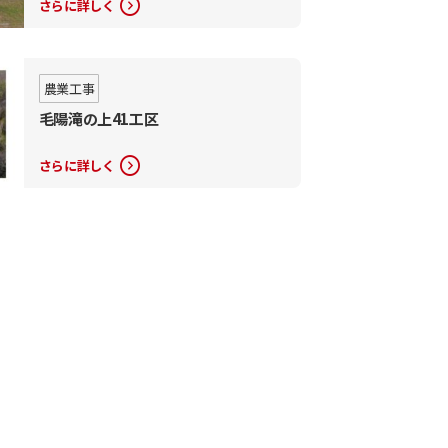
expand_circle_right
さらに詳しく
農業工事
毛陽滝の上41工区
expand_circle_right
さらに詳しく