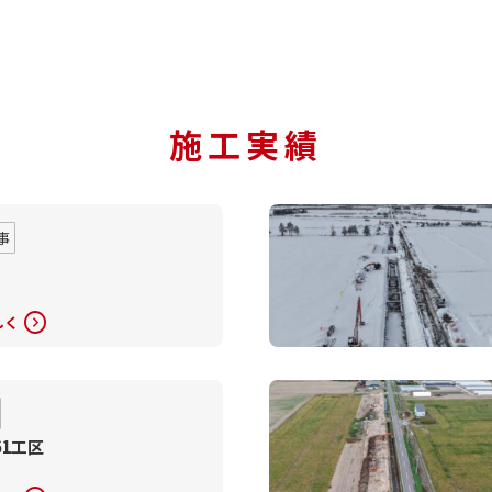
施工実績
事
expand_circle_right
しく
61工区