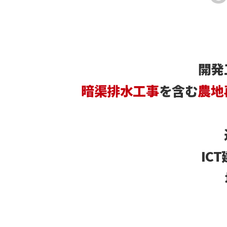
開発
暗渠排水工事
を含む
農地
IC