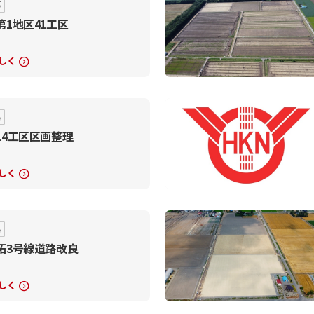
事
第1地区41工区
しく
expand_circle_right
事
14工区区画整理
しく
expand_circle_right
事
拓3号線道路改良
しく
expand_circle_right