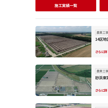
施工実績一覧
農業工
14区地
さらに詳
農業工
砂浜東
さらに詳