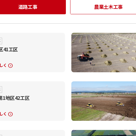
道路工事
農業土木工事
事
区41工区
しく
expand_circle_right
事
第1地区42工区
しく
expand_circle_right