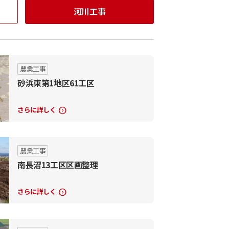
河川工事
農業工事
砂浜東第1地区61工区
さらに詳しく
expand_circle_right
農業工事
南長沼13工区区画整理
さらに詳しく
expand_circle_right