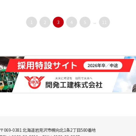
1
2
3
4
5
...
11
〒069-0381 北海道岩見沢市幌向北1条2丁目580番地