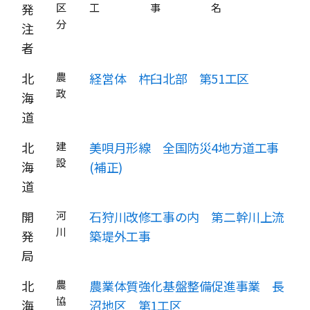
発
区
工 事 名
分
注
者
北
農
経営体 杵臼北部 第51工区
政
海
道
北
建
美唄月形線 全国防災4地方道工事
設
海
(補正)
道
開
河
石狩川改修工事の内 第二幹川上流
川
発
築堤外工事
局
北
農
農業体質強化基盤整備促進事業 長
協
海
沼地区 第1工区