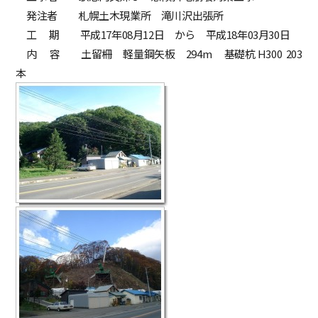
発注者 札幌土木現業所 滝川沢出張所
工 期 平成17年08月12日 から 平成18年03月30日
内 容 土留柵 軽量鋼矢板 294m 基礎杭 H300 203
本