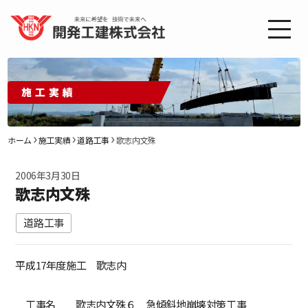
施工実績
ホーム
施工実績
道路工事
歌志内文殊
2006年3月30日
歌志内文殊
道路工事
平成17年度施工 歌志内
工事名 歌志内文殊６ 急傾斜地崩壊対策工事